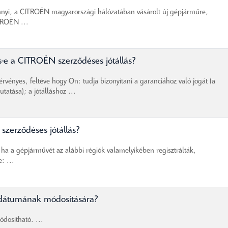
nyi, a CITROËN magyarországi hálózatában vásárolt új gépjárműre,
TROËN ...
s-e a CITROËN szerződéses jótállás?
vényes, feltéve hogy Ön: tudja bizonyítani a garanciához való jogát (a
atása); a jótálláshoz ...
zerződéses jótállás?
ha a gépjárművét az alábbi régiók valamelyikében regisztrálták,
: ...
ődátumának módosítására?
dosítható. ...