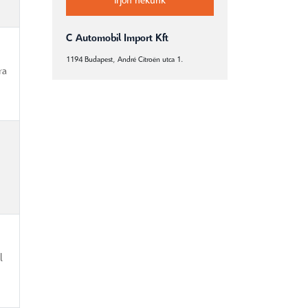
Írjon nekünk
C Automobil Import Kft
1194 Budapest, André Citroën utca 1.
ra
l