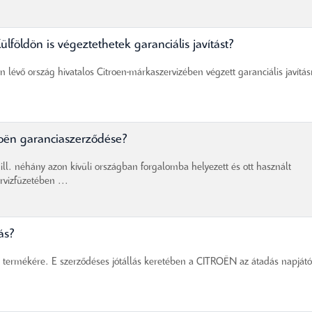
földön is végeztethetek garanciális javítást?
 lévő ország hivatalos Citroen-márkaszervizében végzett garanciális javítás
roën garanciaszerződése?
ll. néhány azon kívüli országban forgalomba helyezett és ott használt
rvizfüzetében ...
ás?
 termékére. E szerződéses jótállás keretében a CITROËN az átadás napjátó