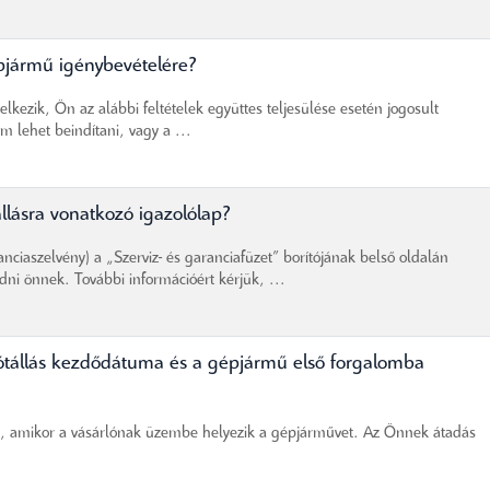
pjármű igénybevételére?
lkezik, Ön az alábbi feltételek együttes teljesülése esetén jogosult
 lehet beindítani, vagy a ...
állásra vonatkozó igazolólap?
anciaszelvény) a „Szerviz- és garanciafüzet” borítójának belső oldalán
dni önnek. További információért kérjük, ...
ótállás kezdődátuma és a gépjármű első forgalomba
ét, amikor a vásárlónak üzembe helyezik a gépjárművet. Az Önnek átadás