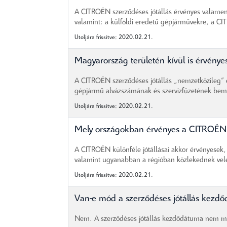
A CITROËN szerződéses jótállás érvényes valamen
valamint: a külföldi eredetű gépjárművekre, a CI
Utoljára frissítve: 2020.02.21.
Magyarország területén kívül is érvénye
A CITROËN szerződéses jótállás „nemzetközileg” ér
gépjármű alvázszámának és szervizfüzetének bemut
Utoljára frissítve: 2020.02.21.
Mely országokban érvényes a CITROËN s
A CITROËN különféle jótállásai akkor érvényesek, 
valamint ugyanabban a régióban közlekednek vele
Utoljára frissítve: 2020.02.21.
Van-e mód a szerződéses jótállás kezd
Nem. A szerződéses jótállás kezdődátuma nem mó