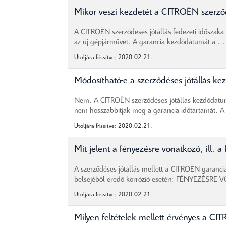
Mikor veszi kezdetét a CITROËN szerződ
A CITROËN szerződéses jótállás fedezeti idősza
az új gépjárművét. A garancia kezdődátumát a ...
Utoljára frissítve: 2020.02.21.
Módosítható-e a szerződéses jótállás k
Nem. A CITROËN szerződéses jótállás kezdődátuma 
nem hosszabbítják meg a garancia időtartamát. A 
Utoljára frissítve: 2020.02.21.
Mit jelent a fényezésre vonatkozó, ill. a
A szerződéses jótállás mellett a CITROËN garanciát
belsejéből eredő korrózió esetén: FÉNYEZÉSRE
Utoljára frissítve: 2020.02.21.
Milyen feltételek mellett érvényes a CI