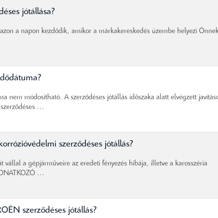
éses jótállása?
ka azon a napon kezdődik, amikor a márkakereskedés üzembe helyezi Önne
ezdődátuma?
nem módosítható. A szerződéses jótállás időszaka alatt elvégzett javítás
szerződéses ...
 korrózióvédelmi szerződéses jótállás?
 vállal a gépjárműveire az eredeti fényezés hibája, illetve a karosszéria
 VONATKOZÓ ...
TROËN szerződéses jótállás?