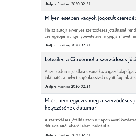
Utoljára frissítve: 2020.02.21.
Milyen esetben vagyok jogosult cseregé
Ha az autója érvényes szerződéses jótállással rende
cseregépjármű igénybevételére: a gépjárművet nem
Utoljára frissítve: 2020.02.21.
Létezik-e a Citroënnél a szerződéses jót
A szerződéses jótállásra vonatkozó igazolólap (gar
található, amelyet a gépkocsival együtt fognak áta
Utoljára frissítve: 2020.02.21.
Miért nem egyezik meg a szerződéses j
helyezésének dátuma?
A szerződéses jótállás azon a napon veszi kezdet
dátuma ettől eltérő lehet, például a ...
Utoljára frissítve: 2020.02.21.