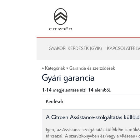
GYAKORI KÉRDÉSEK (GYIK)
KAPCSOLATFELV
»
Kategóriák
»
Garancia és szerződések
Gyári garancia
1-14
megjelenítése a(z)
14
elemből.
Kérdések
A Citroen Assistance-szolgáltatás külföld
Igen, az Assistance-szolgáltatás külföldön is műkö
tárcsázni. A szervizkönyvben és/vagy a »Réseau« 