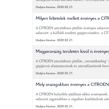
belsejéből eredő korrózió esetén: FÉNYEZÉSRE
Utoljára frissítve: 2020.02.21.
Milyen feltételek mellett érvényes a CI
A CITROËN szerződéses jótállás érvényes valamen
valamint: a külföldi eredetű gépjárművekre, a CI
Utoljára frissítve: 2020.02.21.
Magyarország területén kívül is érvénye
A CITROËN szerződéses jótállás „nemzetközileg” ér
gépjármű alvázszámának és szervizfüzetének bemut
Utoljára frissítve: 2020.02.21.
Mely országokban érvényes a CITROËN s
A CITROËN különféle jótállásai akkor érvényesek, 
valamint ugyanabban a régióban közlekednek vele
Utoljára frissítve: 2020.02.21.