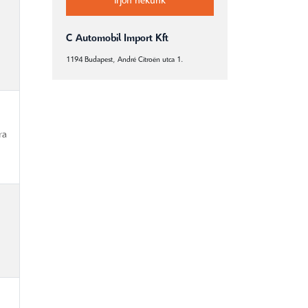
Írjon nekünk
C Automobil Import Kft
1194 Budapest, André Citroën utca 1.
ra