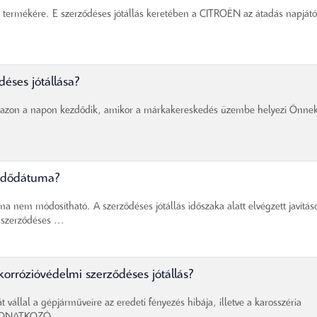
 termékére. E szerződéses jótállás keretében a CITROËN az átadás napjátó
éses jótállása?
ka azon a napon kezdődik, amikor a márkakereskedés üzembe helyezi Önne
ezdődátuma?
nem módosítható. A szerződéses jótállás időszaka alatt elvégzett javítás
szerződéses ...
 korrózióvédelmi szerződéses jótállás?
 vállal a gépjárműveire az eredeti fényezés hibája, illetve a karosszéria