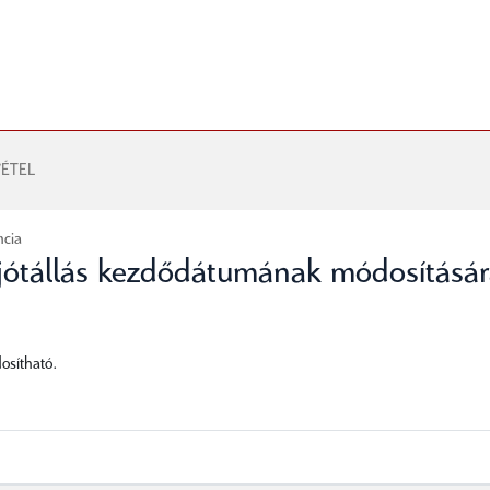
ÉTEL
ncia
jótállás kezdődátumának módosításá
osítható.