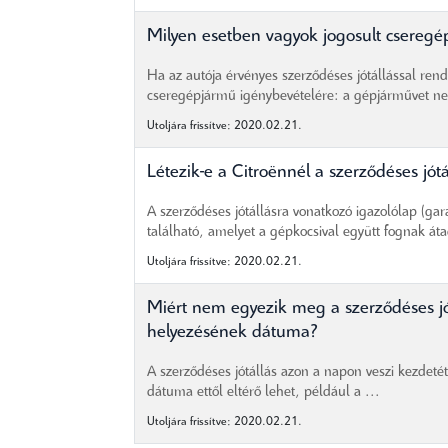
Milyen esetben vagyok jogosult cseregé
Ha az autója érvényes szerződéses jótállással rende
cseregépjármű igénybevételére: a gépjárművet nem
Utoljára frissítve: 2020.02.21.
Létezik-e a Citroënnél a szerződéses jót
A szerződéses jótállásra vonatkozó igazolólap (gar
található, amelyet a gépkocsival együtt fognak áta
Utoljára frissítve: 2020.02.21.
Miért nem egyezik meg a szerződéses j
helyezésének dátuma?
A szerződéses jótállás azon a napon veszi kezdet
dátuma ettől eltérő lehet, például a ...
Utoljára frissítve: 2020.02.21.