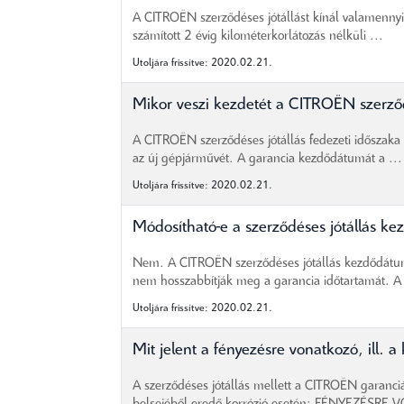
A CITROËN szerződéses jótállást kínál valamennyi
számított 2 évig kilométerkorlátozás nélküli ...
Utoljára frissítve: 2020.02.21.
Mikor veszi kezdetét a CITROËN szerződ
A CITROËN szerződéses jótállás fedezeti idősza
az új gépjárművét. A garancia kezdődátumát a ...
Utoljára frissítve: 2020.02.21.
Módosítható-e a szerződéses jótállás k
Nem. A CITROËN szerződéses jótállás kezdődátuma 
nem hosszabbítják meg a garancia időtartamát. A 
Utoljára frissítve: 2020.02.21.
Mit jelent a fényezésre vonatkozó, ill. a
A szerződéses jótállás mellett a CITROËN garanciát