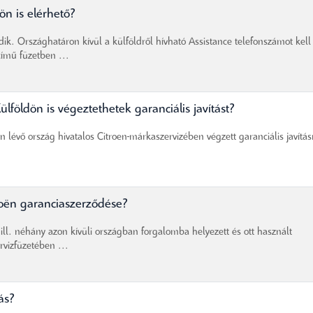
ön is elérhető?
dik. Országhatáron kívül a külföldről hívható Assistance telefonszámot kell
című füzetben ...
földön is végeztethetek garanciális javítást?
 lévő ország hivatalos Citroen-márkaszervizében végzett garanciális javítás
roën garanciaszerződése?
ll. néhány azon kívüli országban forgalomba helyezett és ott használt
rvizfüzetében ...
ás?