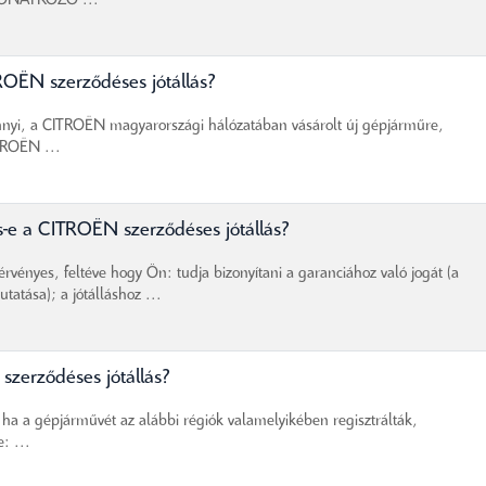
 VONATKOZÓ ...
TROËN szerződéses jótállás?
nyi, a CITROËN magyarországi hálózatában vásárolt új gépjárműre,
TROËN ...
s-e a CITROËN szerződéses jótállás?
vényes, feltéve hogy Ön: tudja bizonyítani a garanciához való jogát (a
atása); a jótálláshoz ...
zerződéses jótállás?
ha a gépjárművét az alábbi régiók valamelyikében regisztrálták,
: ...