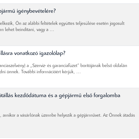
pjármű igénybevételére?
lkezik, Ön az alábbi feltételek együttes teljesülése esetén jogosult
 lehet beindítani, vagy a ...
állásra vonatkozó igazolólap?
anciaszelvény) a „Szerviz- és garanciafüzet” borítójának belső oldalán
dni önnek. További információért kérjük, ...
ótállás kezdődátuma és a gépjármű első forgalomba
ét, amikor a vásárlónak üzembe helyezik a gépjárművet. Az Önnek átadás