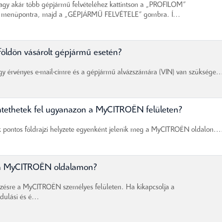
gy akár több gépjármű felvételéhez kattintson a „PROFILOM”
nüpontra, majd a „GÉPJÁRMŰ FELVÉTELE” gombra. Í...
földön vásárolt gépjármű esetén?
y érvényes e-mail-címre és a gépjármű alvázszámára (VIN) van szüksége..
üntethetek fel ugyanazon a MyCITROËN felületen?
 pontos földrajzi helyzete egyenként jelenik meg a MyCITROËN oldalon...
re a MyCITROËN oldalamon?
elzésre a MyCITROËN személyes felületen. Ha kikapcsolja a
dulási és é...