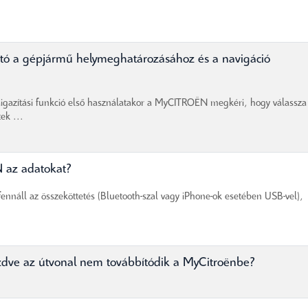
ató a gépjármű helymeghatározásához és a navigáció
igazítási funkció első használatakor a MyCITROËN megkéri, hogy válassza 
tek ...
 az adatokat?
nnáll az összeköttetés (Bluetooth-szal vagy iPhone-ok esetében USB-vel),
kezdve az útvonal nem továbbítódik a MyCitroënbe?