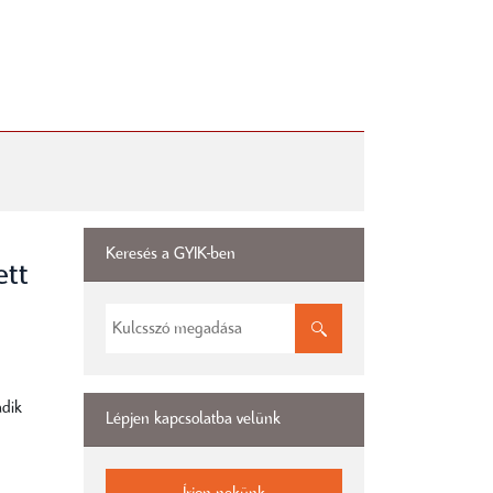
Keresés a GYIK-ben
ett
adik
Lépjen kapcsolatba velünk