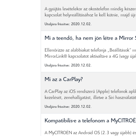
A gyújtás levételekor az okostelefon mindig kész
kapcsolat helyreállításához le kell kötnie, majd újra
Utoljára frissítve: 2020.12.02.
Mi a teendő, ha nem jön létre a Mirror 
Ellenőrizze az alábbiakat telefonja „Beállítások” m
MirrorLink® kapcsolatot aktiválta-e a 4G (vagy úja
Utoljára frissítve: 2020.12.02.
Mi az a CarPlay?
A CarPlay az iOS rendszerű (Apple) telefonok apl
kezelését, zenehallgatást, illetve a Siri használatát 
Utoljára frissítve: 2020.12.02.
Kompatibilis-e a telefonom a MyCITRO
A MyCITROËN az Android OS (2.3 vagy újabb) és 