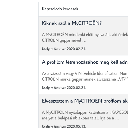
Kapcsolodó kérdések
Kiknek szól a MyCITROËN?
A MyCITROËN mindenki előtt nyitva áll, aki érdekl
CITROËN gépjárművel ...
Utoljára frissítve: 2020.02.21.
A profilom létrehozásához meg kell ad
Az alvázszám vagy VIN (Vehicle Identification Num
CITROËN márka gépjárműinek alvázszáma „VF7”-t
Utoljára frissítve: 2020.02.21.
Elvesztettem a MyCITROËN profilom akti
A MyCITROËN nyitólapján kattintson a „KAPCSOLAT”
melyet a belépési ablakban talál. Írja be a ...
Utoljára frissítve: 2020.05.13.