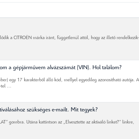
ődik a CITROËN márka iránt, függetlenül attól, hogy az illető rendelkezik
nom a gépjárművem alvázszámát (VIN). Hol találom?
ber) egy 17 karakterből álló kód, mellyel egyedileg azonosítható autója. A
el ...
válásához szükséges e-mailt. Mit tegyek?
 gombra. Utána kattintson az „Elvesztette az aktiváló linket?” linkre,