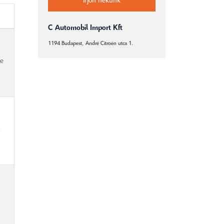
Írjon nekünk
C Automobil Import Kft
1194 Budapest, André Citroën utca 1.
-e