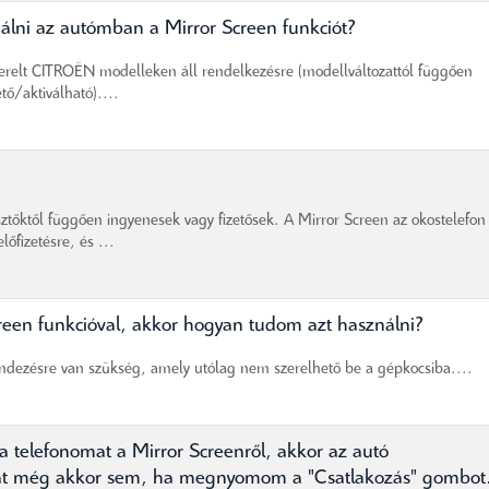
lni az autómban a Mirror Screen funkciót?
zerelt CITROËN modelleken áll rendelkezésre (modellváltozattól függően
tő/aktiválható)....
sztőktől függően ingyenesek vagy fizetősek. A Mirror Screen az okostelefon
őfizetésre, és ...
creen funkcióval, akkor hogyan tudom azt használni?
endezésre van szükség, amely utólag nem szerelhető be a gépkocsiba....
a telefonomat a Mirror Screenről, akkor az autó
solat még akkor sem, ha megnyomom a "Csatlakozás" gombot