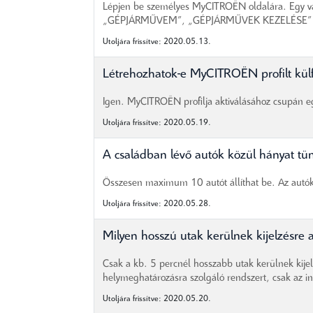
Lépjen be személyes MyCITROËN oldalára. Egy va
„GÉPJÁRMŰVEM”, „GÉPJÁRMŰVEK KEZELÉSE” me
Utoljára frissítve: 2020.05.13.
Létrehozhatok-e MyCITROËN profilt kül
Igen. MyCITROËN profilja aktiválásához csupán eg
Utoljára frissítve: 2020.05.19.
A családban lévő autók közül hányat t
Összesen maximum 10 autót állíthat be. Az autók
Utoljára frissítve: 2020.05.28.
Milyen hosszú utak kerülnek kijelzés
Csak a kb. 5 percnél hosszabb utak kerülnek kij
helymeghatározásra szolgáló rendszert, csak az in
Utoljára frissítve: 2020.05.20.