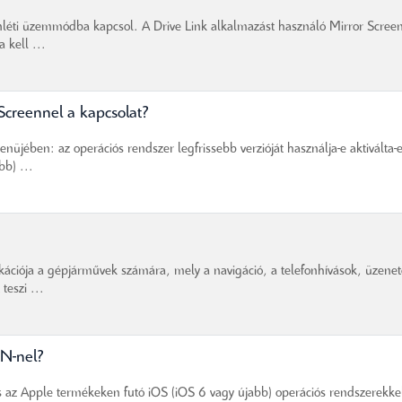
enléti üzemmódba kapcsol. A Drive Link alkalmazást használó Mirror Scree
 kell ...
Screennel a kapcsolat?
enüjében: az operációs rendszer legfrissebb verzióját használja-e aktiválta-
bb) ...
ikációja a gépjárművek számára, mely a navigáció, a telefonhívások, üzene
teszi ...
ËN-nel?
az Apple termékeken futó iOS (iOS 6 vagy újabb) operációs rendszerekke