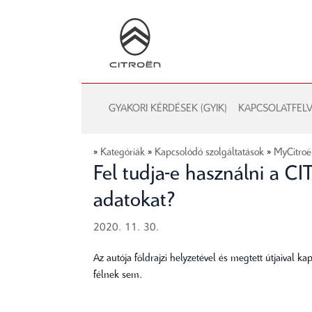
GYAKORI KÉRDÉSEK (GYIK)
KAPCSOLATFELV
»
Kategóriák
»
Kapcsolódó szolgáltatások
»
MyCitro
Fel tudja-e használni a C
adatokat?
2020. 11. 30.
Az autója földrajzi helyzetével és megtett útjaival
félnek sem.