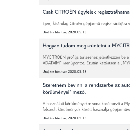
Csak CITROËN ügyfelek regisztrálhat
Igen, kizárólag Citroën gépjármű regisztrációjára 
Utoljára frissítve: 2020.05.13.
Hogyan tudom megszüntetni a MYCITR
MYCITROËN profilja törléséhez jelentkezzen be
ADATAIM” menüpontot. Ezután kattintson a „MYCI
Utoljára frissítve: 2020.05.13.
Szeretném bevinni a rendszerbe az aut
körülményei" mező.
A használati körülményekre vonatkozó mező a MyCi
felsorolt körülmények között használja gépjárművé
Utoljára frissítve: 2020.05.13.