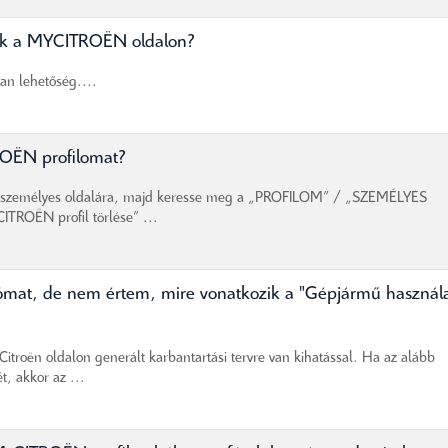
nak a MYCITROËN oldalon?
van lehetőség....
OËN profilomat?
 a személyes oldalára, majd keresse meg a „PROFILOM” / „SZEMÉLYES
TROËN profil törlése” ...
ómat, de nem értem, mire vonatkozik a "Gépjármű használa
troën oldalon generált karbantartási tervre van kihatással. Ha az alább
t, akkor az ...