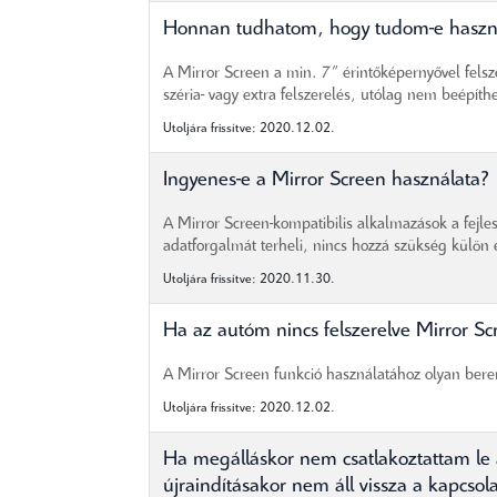
Honnan tudhatom, hogy tudom-e haszná
A Mirror Screen a min. 7” érintőképernyővel fels
széria- vagy extra felszerelés, utólag nem beépíthe
Utoljára frissítve: 2020.12.02.
Ingyenes-e a Mirror Screen használata?
A Mirror Screen-kompatibilis alkalmazások a fejle
adatforgalmát terheli, nincs hozzá szükség külön el
Utoljára frissítve: 2020.11.30.
Ha az autóm nincs felszerelve Mirror S
A Mirror Screen funkció használatához olyan ber
Utoljára frissítve: 2020.12.02.
Ha megálláskor nem csatlakoztattam le 
újraindításakor nem áll vissza a kapc