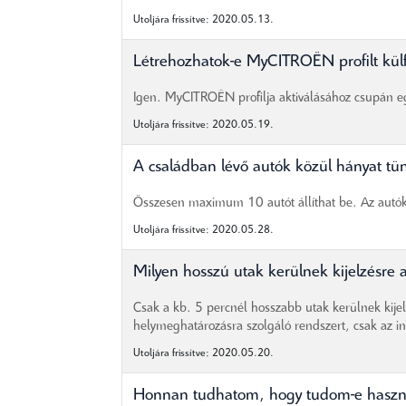
Utoljára frissítve: 2020.05.13.
Létrehozhatok-e MyCITROËN profilt kül
Igen. MyCITROËN profilja aktiválásához csupán eg
Utoljára frissítve: 2020.05.19.
A családban lévő autók közül hányat t
Összesen maximum 10 autót állíthat be. Az autók
Utoljára frissítve: 2020.05.28.
Milyen hosszú utak kerülnek kijelzés
Csak a kb. 5 percnél hosszabb utak kerülnek kij
helymeghatározásra szolgáló rendszert, csak az in
Utoljára frissítve: 2020.05.20.
Honnan tudhatom, hogy tudom-e haszná