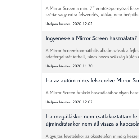
A Mirror Screen a min. 7” érintőképernyővel fels
széria- vagy extra felszerelés, utólag nem beépíthe
Utoljára frissítve: 2020.12.02.
Ingyenes-e a Mirror Screen használata?
A Mirror Screen-kompatibilis alkalmazások a fejle
adatforgalmát terheli, nincs hozzá szükség külön el
Utoljára frissítve: 2020.11.30.
Ha az autóm nincs felszerelve Mirror S
A Mirror Screen funkció használatához olyan ber
Utoljára frissítve: 2020.12.02.
Ha megálláskor nem csatlakoztattam le 
újraindításakor nem áll vissza a kapc
A gyújtás levételekor az okostelefon mindig kész