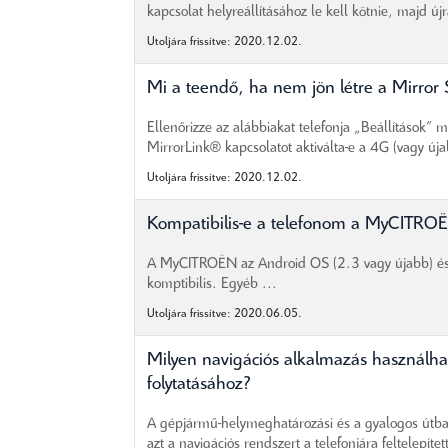
kapcsolat helyreállításához le kell kötnie, majd újra
Utoljára frissítve: 2020.12.02.
Mi a teendő, ha nem jön létre a Mirror 
Ellenőrizze az alábbiakat telefonja „Beállítások” m
MirrorLink® kapcsolatot aktiválta-e a 4G (vagy úja
Utoljára frissítve: 2020.12.02.
Kompatibilis-e a telefonom a MyCITRO
A MyCITROËN az Android OS (2.3 vagy újabb) és 
komptibilis. Egyéb ...
Utoljára frissítve: 2020.06.05.
Milyen navigációs alkalmazás használh
folytatásához?
A gépjármű-helymeghatározási és a gyalogos útba
azt a navigációs rendszert a telefonjára feltelepítet