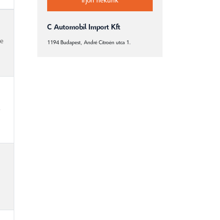
Írjon nekünk
C Automobil Import Kft
-e
1194 Budapest, André Citroën utca 1.