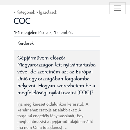
»
Kategóriák
»
Igazolások
COC
1-1
megjelenítése a(z)
1
elemből.
Kérdések
Gépjárművem először
Magyarországon lett nyilvántartásba
véve, de szeretném azt az Európai
Unió egy országában forgalomba
helyezni. Hogyan szerezhetem be a
megfelelőségi nyilatkozatot (COC)?
Írja meg kérését oldalunkon keresztül. A
kérelméhez csatolja az alábbiakat: A
forgalmi engedély fénymásolatát; Egy
meghatalmazást a gépjármű tulajdonosától
(ha nem Ön a tulajdonos) ...